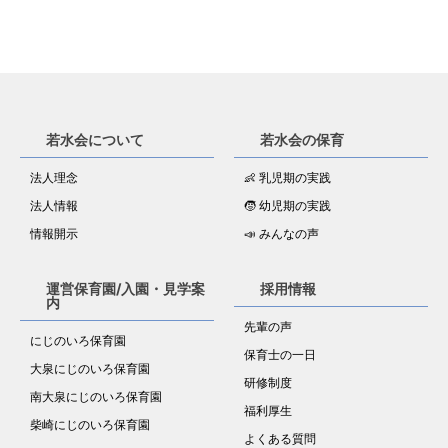
若水会について
若水会の保育
法人理念
👶 乳児期の実践
法人情報
🧒 幼児期の実践
情報開示
📣 みんなの声
運営保育園/入園・見学案
採用情報
内
先輩の声
にじのいろ保育園
保育士の一日
大泉にじのいろ保育園
研修制度
南大泉にじのいろ保育園
福利厚生
柴崎にじのいろ保育園
よくある質問