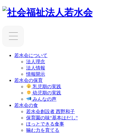
若水会について
法人理念
法人情報
情報開示
若水会の保育
乳児期の実践
幼児期の実践
みんなの声
若水会の食
若水会創設者 西野和子
保育園の味“基本はだし“
ほっとできる食事
噛む力を育てる