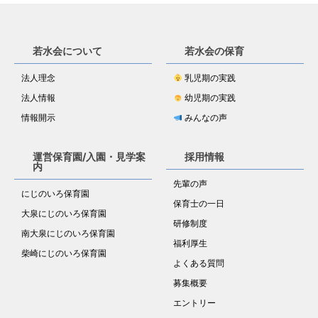
若水会について
若水会の保育
法人理念
乳児期の実践
法人情報
幼児期の実践
情報開示
みんなの声
運営保育園/入園・見学案
採用情報
内
先輩の声
にじのいろ保育園
保育士の一日
大泉にじのいろ保育園
研修制度
南大泉にじのいろ保育園
福利厚生
柴崎にじのいろ保育園
よくある質問
募集概要
エントリー