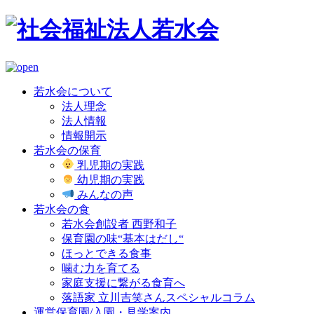
若水会について
法人理念
法人情報
情報開示
若水会の保育
乳児期の実践
幼児期の実践
みんなの声
若水会の食
若水会創設者 西野和子
保育園の味“基本はだし“
ほっとできる食事
噛む力を育てる
家庭支援に繋がる食育へ
落語家 立川吉笑さんスペシャルコラム
運営保育園/入園・見学案内