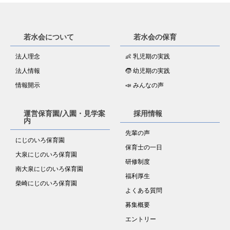
若水会について
若水会の保育
法人理念
👶 乳児期の実践
法人情報
🧒 幼児期の実践
情報開示
📣 みんなの声
運営保育園/入園・見学案
採用情報
内
先輩の声
にじのいろ保育園
保育士の一日
大泉にじのいろ保育園
研修制度
南大泉にじのいろ保育園
福利厚生
柴崎にじのいろ保育園
よくある質問
募集概要
エントリー