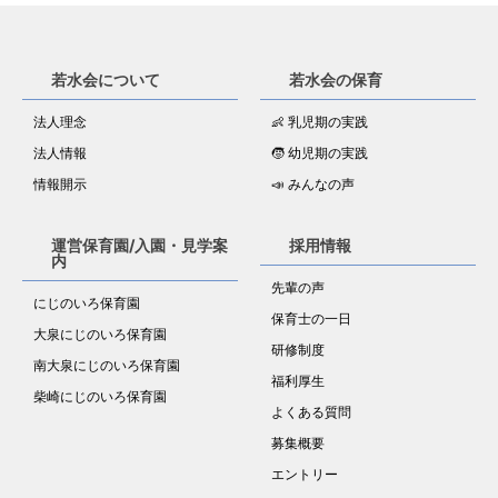
若水会について
若水会の保育
法人理念
👶 乳児期の実践
法人情報
🧒 幼児期の実践
情報開示
📣 みんなの声
運営保育園/入園・見学案
採用情報
内
先輩の声
にじのいろ保育園
保育士の一日
大泉にじのいろ保育園
研修制度
南大泉にじのいろ保育園
福利厚生
柴崎にじのいろ保育園
よくある質問
募集概要
エントリー