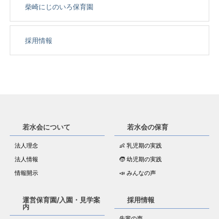
柴崎にじのいろ保育園
採用情報
若水会について
若水会の保育
法人理念
👶 乳児期の実践
法人情報
🧒 幼児期の実践
情報開示
📣 みんなの声
運営保育園/入園・見学案
採用情報
内
先輩の声