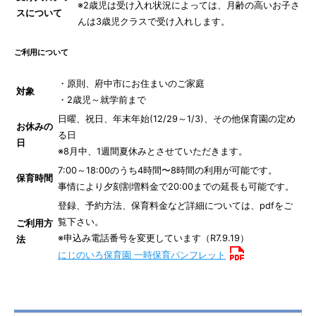
※2歳児は受け入れ状況によっては、月齢の高いお子さ
スについて
んは3歳児クラスで受け入れします。
ご利用について
・原則、府中市にお住まいのご家庭
対象
・2歳児～就学前まで
日曜、祝日、年末年始(12/29～1/3)、その他保育園の定め
お休みの
る日
日
※8月中、1週間夏休みとさせていただきます。
7:00～18:00のうち4時間〜8時間の利用が可能です。
保育時間
事情により夕刻割増料金で20:00までの延長も可能です。
登録、予約方法、保育料金など詳細については、pdfをご
覧下さい。
ご利用方
※申込み電話番号を変更しています（R7.9.19）
法
にじのいろ保育園 一時保育パンフレット