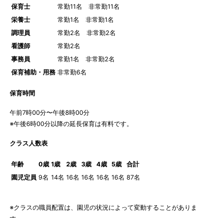
保育士
常勤11名 非常勤11名
栄養士
常勤1名 非常勤1名
調理員
常勤2名 非常勤2名
看護師
常勤2名
事務員
常勤1名 非常勤2名
保育補助・用務
非常勤6名
保育時間
午前7時00分〜午後8時00分
※午後6時00分以降の延長保育は有料です。
クラス人数表
年齢
0歳
1歳
2歳
3歳
4歳
5歳
合計
園児定員
9名
14名
16名
16名
16名
16名
87名
※クラスの職員配置は、園児の状況によって変動することがありま