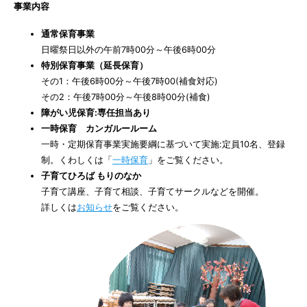
事業内容
通常保育事業
日曜祭日以外の午前7時00分～午後6時00分
特別保育事業（延長保育）
その1：午後6時00分～午後7時00(補食対応)
その2：午後7時00分～午後8時00分(補食)
障がい児保育:専任担当あり
一時保育 カンガルールーム
一時・定期保育事業実施要綱に基づいて実施:定員10名、登録
制。くわしくは「
一時保育
」をご覧ください。
子育てひろば もりのなか
子育て講座、子育て相談、子育てサークルなどを開催。
詳しくは
お知らせ
をご覧ください。