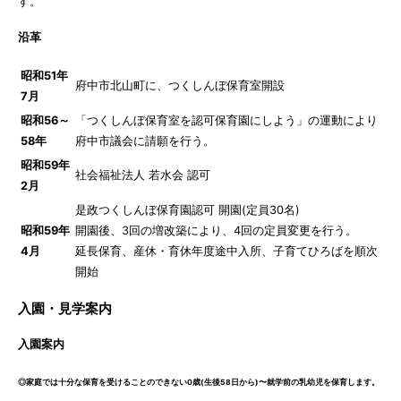
す。
沿革
昭和51年
府中市北山町に、つくしんぼ保育室開設
7月
昭和56～
「つくしんぼ保育室を認可保育園にしよう」の運動により
58年
府中市議会に請願を行う。
昭和59年
社会福祉法人 若水会 認可
2月
是政つくしんぼ保育園認可 開園(定員30名)
昭和59年
開園後、3回の増改築により、4回の定員変更を行う。
4月
延長保育、産休・育休年度途中入所、子育てひろばを順次
開始
入園・見学案内
入園案内
◎家庭では十分な保育を受けることのできない0歳(生後58日から)〜就学前の乳幼児を保育します。