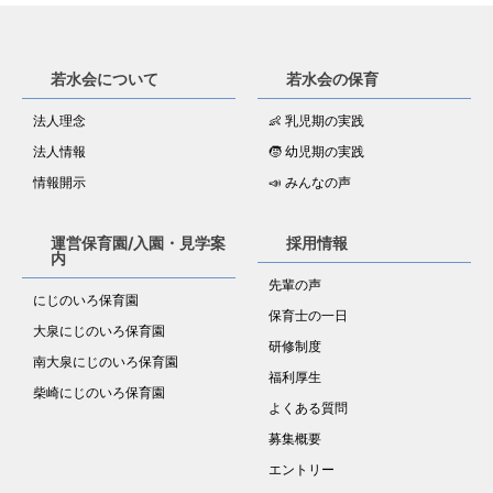
若水会について
若水会の保育
法人理念
👶 乳児期の実践
法人情報
🧒 幼児期の実践
情報開示
📣 みんなの声
運営保育園/入園・見学案
採用情報
内
先輩の声
にじのいろ保育園
保育士の一日
大泉にじのいろ保育園
研修制度
南大泉にじのいろ保育園
福利厚生
柴崎にじのいろ保育園
よくある質問
募集概要
エントリー