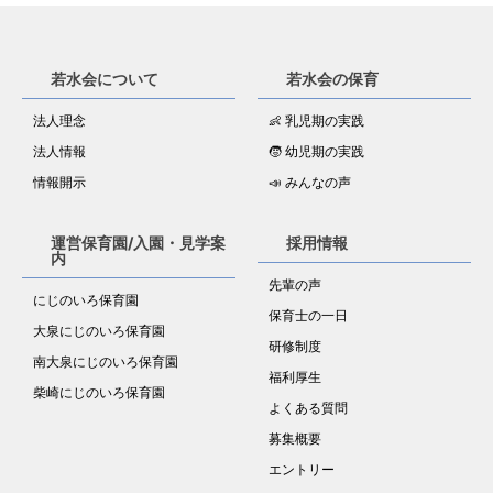
若水会について
若水会の保育
法人理念
👶 乳児期の実践
法人情報
🧒 幼児期の実践
情報開示
📣 みんなの声
運営保育園/入園・見学案
採用情報
内
先輩の声
にじのいろ保育園
保育士の一日
大泉にじのいろ保育園
研修制度
南大泉にじのいろ保育園
福利厚生
柴崎にじのいろ保育園
よくある質問
募集概要
エントリー