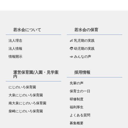
若水会について
若水会の保育
法人理念
👶 乳児期の実践
法人情報
🧒 幼児期の実践
情報開示
📣 みんなの声
運営保育園/入園・見学案
採用情報
内
先輩の声
にじのいろ保育園
保育士の一日
大泉にじのいろ保育園
研修制度
南大泉にじのいろ保育園
福利厚生
柴崎にじのいろ保育園
よくある質問
募集概要