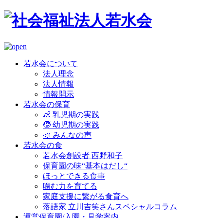
若水会について
法人理念
法人情報
情報開示
若水会の保育
👶 乳児期の実践
🧒 幼児期の実践
📣 みんなの声
若水会の食
若水会創設者 西野和子
保育園の味“基本はだし“
ほっとできる食事
噛む力を育てる
家庭支援に繋がる食育へ
落語家 立川吉笑さんスペシャルコラム
運営保育園/入園・見学案内