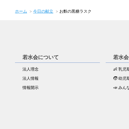
ホーム
今日の献立
お麩の黒糖ラスク
若水会について
若水会
法人理念
👶 乳
法人情報
🧒 幼
情報開示
📣 みん