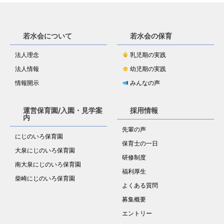
若水会について
若水会の保育
法人理念
乳児期の実践
法人情報
幼児期の実践
情報開示
みんなの声
運営保育園/入園・見学案
採用情報
内
先輩の声
にじのいろ保育園
保育士の一日
大泉にじのいろ保育園
研修制度
南大泉にじのいろ保育園
福利厚生
柴崎にじのいろ保育園
よくある質問
募集概要
エントリー