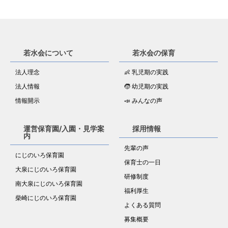
若水会について
若水会の保育
法人理念
👶 乳児期の実践
法人情報
🧒 幼児期の実践
情報開示
📣 みんなの声
運営保育園/入園・見学案
採用情報
内
先輩の声
にじのいろ保育園
保育士の一日
大泉にじのいろ保育園
研修制度
南大泉にじのいろ保育園
福利厚生
柴崎にじのいろ保育園
よくある質問
募集概要