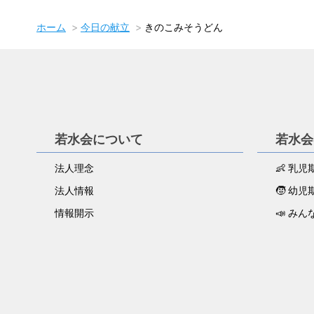
ホーム
今日の献立
きのこみそうどん
若水会について
若水会
法人理念
👶 乳
法人情報
🧒 幼
情報開示
📣 みん