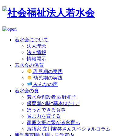
若水会について
法人理念
法人情報
情報開示
若水会の保育
乳児期の実践
幼児期の実践
みんなの声
若水会の食
若水会創設者 西野和子
保育園の味“基本はだし“
ほっとできる食事
噛む力を育てる
家庭支援に繋がる食育へ
落語家 立川吉笑さんスペシャルコラム
運営保育園/入園・見学案内