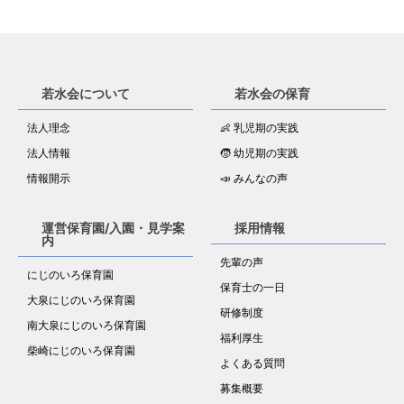
若水会について
若水会の保育
法人理念
👶 乳児期の実践
法人情報
🧒 幼児期の実践
情報開示
📣 みんなの声
運営保育園/入園・見学案
採用情報
内
先輩の声
にじのいろ保育園
保育士の一日
大泉にじのいろ保育園
研修制度
南大泉にじのいろ保育園
福利厚生
柴崎にじのいろ保育園
よくある質問
募集概要