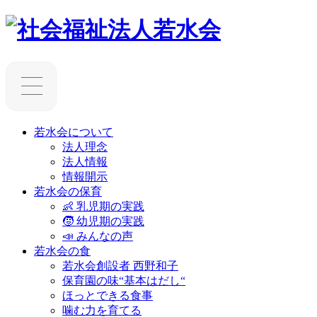
若水会について
法人理念
法人情報
情報開示
若水会の保育
👶 乳児期の実践
🧒 幼児期の実践
📣 みんなの声
若水会の食
若水会創設者 西野和子
保育園の味“基本はだし“
ほっとできる食事
噛む力を育てる