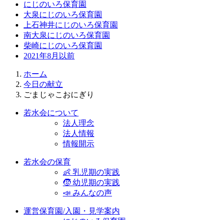
にじのいろ保育園
大泉にじのいろ保育園
上石神井にじのいろ保育園
南大泉にじのいろ保育園
柴崎にじのいろ保育園
2021年8月以前
ホーム
今日の献立
ごまじゃこおにぎり
若水会について
法人理念
法人情報
情報開示
若水会の保育
👶 乳児期の実践
🧒 幼児期の実践
📣 みんなの声
運営保育園/入園・見学案内