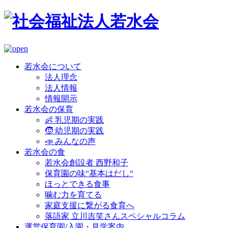
若水会について
法人理念
法人情報
情報開示
若水会の保育
👶 乳児期の実践
🧒 幼児期の実践
📣 みんなの声
若水会の食
若水会創設者 西野和子
保育園の味“基本はだし“
ほっとできる食事
噛む力を育てる
家庭支援に繋がる食育へ
落語家 立川吉笑さんスペシャルコラム
運営保育園/入園・見学案内