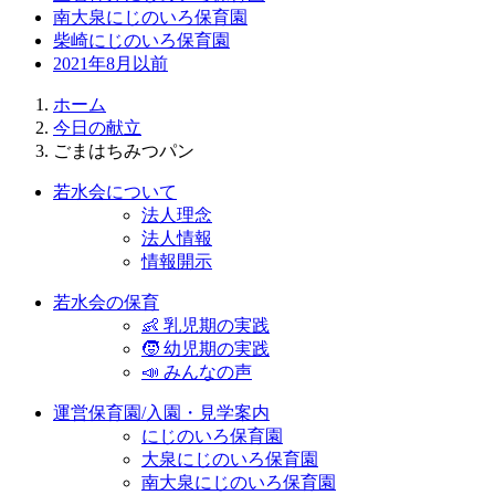
南大泉にじのいろ保育園
柴崎にじのいろ保育園
2021年8月以前
ホーム
今日の献立
ごまはちみつパン
若水会について
法人理念
法人情報
情報開示
若水会の保育
👶 乳児期の実践
🧒 幼児期の実践
📣 みんなの声
運営保育園/入園・見学案内
にじのいろ保育園
大泉にじのいろ保育園
南大泉にじのいろ保育園