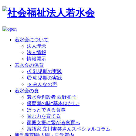
若水会について
法人理念
法人情報
情報開示
若水会の保育
👶 乳児期の実践
🧒 幼児期の実践
📣 みんなの声
若水会の食
若水会創設者 西野和子
保育園の味“基本はだし“
ほっとできる食事
噛む力を育てる
家庭支援に繋がる食育へ
落語家 立川吉笑さんスペシャルコラム
運営保育園/入園・見学案内