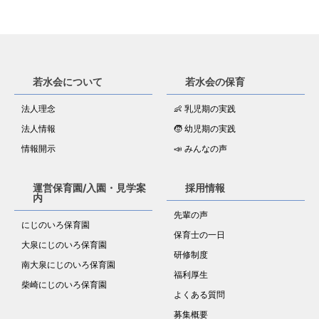
若水会について
若水会の保育
法人理念
👶 乳児期の実践
法人情報
🧒 幼児期の実践
情報開示
📣 みんなの声
運営保育園/入園・見学案
採用情報
内
先輩の声
にじのいろ保育園
保育士の一日
大泉にじのいろ保育園
研修制度
南大泉にじのいろ保育園
福利厚生
柴崎にじのいろ保育園
よくある質問
募集概要