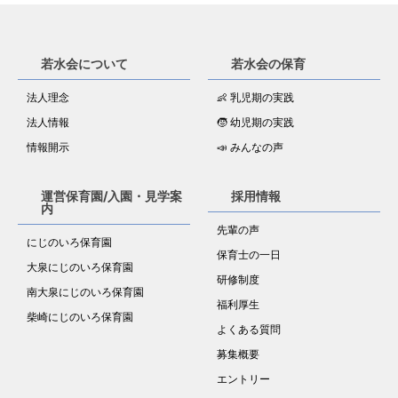
若水会について
若水会の保育
法人理念
👶 乳児期の実践
法人情報
🧒 幼児期の実践
情報開示
📣 みんなの声
運営保育園/入園・見学案
採用情報
内
先輩の声
にじのいろ保育園
保育士の一日
大泉にじのいろ保育園
研修制度
南大泉にじのいろ保育園
福利厚生
柴崎にじのいろ保育園
よくある質問
募集概要
エントリー