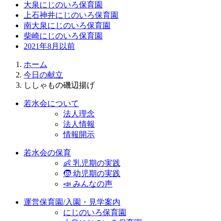
大泉にじのいろ保育園
上石神井にじのいろ保育園
南大泉にじのいろ保育園
柴崎にじのいろ保育園
2021年8月以前
ホーム
今日の献立
ししゃもの磯辺揚げ
若水会について
法人理念
法人情報
情報開示
若水会の保育
👶 乳児期の実践
🧒 幼児期の実践
📣 みんなの声
運営保育園/入園・見学案内
にじのいろ保育園