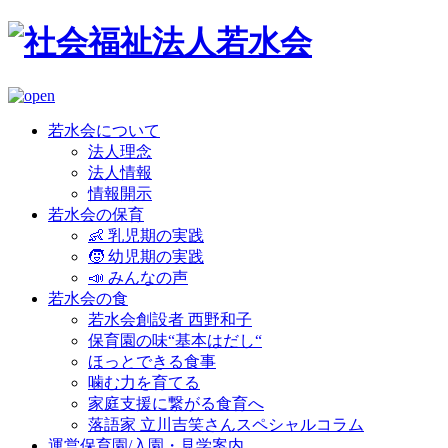
若水会について
法人理念
法人情報
情報開示
若水会の保育
👶 乳児期の実践
🧒 幼児期の実践
📣 みんなの声
若水会の食
若水会創設者 西野和子
保育園の味“基本はだし“
ほっとできる食事
噛む力を育てる
家庭支援に繋がる食育へ
落語家 立川吉笑さんスペシャルコラム
運営保育園/入園・見学案内