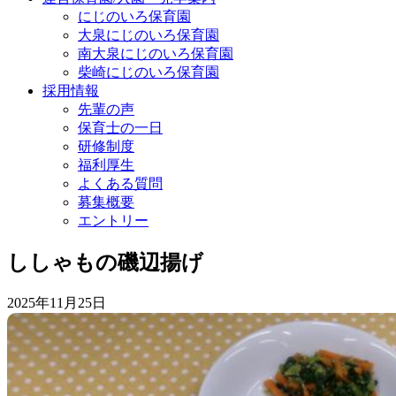
にじのいろ保育園
大泉にじのいろ保育園
南大泉にじのいろ保育園
柴崎にじのいろ保育園
採用情報
先輩の声
保育士の一日
研修制度
福利厚生
よくある質問
募集概要
エントリー
ししゃもの磯辺揚げ
2025年11月25日