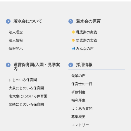
若水会について
若水会の保育
法人理念
乳児期の実践
法人情報
幼児期の実践
情報開示
みんなの声
運営保育園/入園・見学案
採用情報
内
先輩の声
にじのいろ保育園
保育士の一日
大泉にじのいろ保育園
研修制度
南大泉にじのいろ保育園
福利厚生
柴崎にじのいろ保育園
よくある質問
募集概要
エントリー