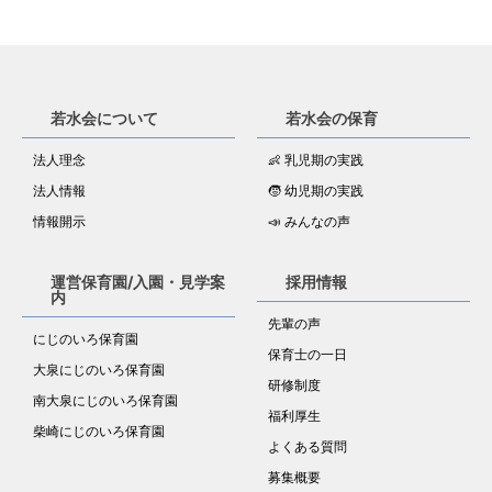
若水会について
若水会の保育
法人理念
👶 乳児期の実践
法人情報
🧒 幼児期の実践
情報開示
📣 みんなの声
運営保育園/入園・見学案
採用情報
内
先輩の声
にじのいろ保育園
保育士の一日
大泉にじのいろ保育園
研修制度
南大泉にじのいろ保育園
福利厚生
柴崎にじのいろ保育園
よくある質問
募集概要