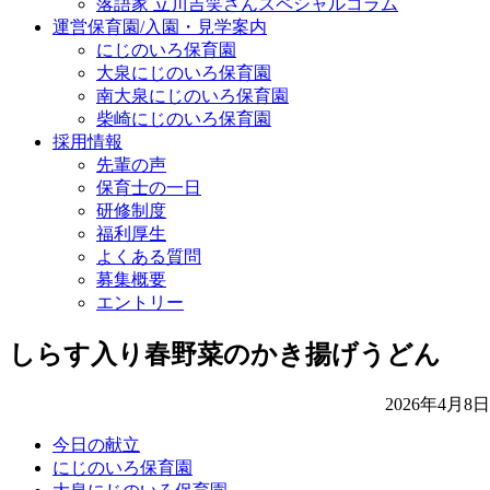
落語家 立川吉笑さんスペシャルコラム
運営保育園/入園・見学案内
にじのいろ保育園
大泉にじのいろ保育園
南大泉にじのいろ保育園
柴崎にじのいろ保育園
採用情報
先輩の声
保育士の一日
研修制度
福利厚生
よくある質問
募集概要
エントリー
しらす入り春野菜のかき揚げうどん
2026年4月8日
今日の献立
にじのいろ保育園