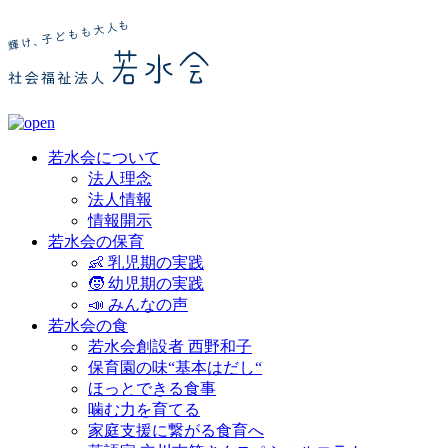
若水会について
法人理念
法人情報
情報開示
若水会の保育
👶 乳児期の実践
🧒 幼児期の実践
📣 みんなの声
若水会の食
若水会創設者 西野和子
保育園の味“基本はだし“
ほっとできる食事
噛む力を育てる
家庭支援に繋がる食育へ