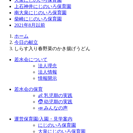
大泉にじのいろ保育園
上石神井にじのいろ保育園
南大泉にじのいろ保育園
柴崎にじのいろ保育園
2021年8月以前
ホーム
今日の献立
しらす入り春野菜のかき揚げうどん
若水会について
法人理念
法人情報
情報開示
若水会の保育
👶 乳児期の実践
🧒 幼児期の実践
📣 みんなの声
運営保育園/入園・見学案内
にじのいろ保育園
大泉にじのいろ保育園