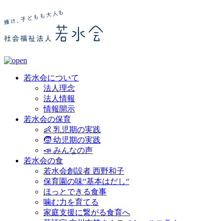
若水会について
法人理念
法人情報
情報開示
若水会の保育
👶 乳児期の実践
🧒 幼児期の実践
📣 みんなの声
若水会の食
若水会創設者 西野和子
保育園の味“基本はだし“
ほっとできる食事
噛む力を育てる
家庭支援に繋がる食育へ