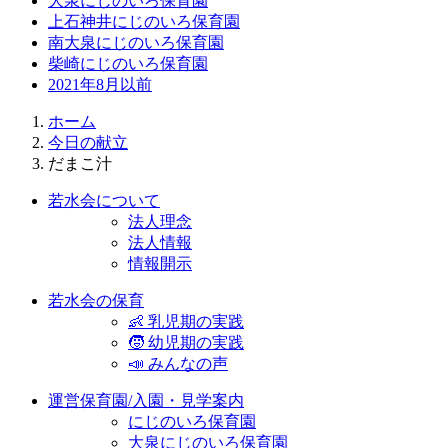
大泉にじのいろ保育園
上石神井にじのいろ保育園
南大泉にじのいろ保育園
柴崎にじのいろ保育園
2021年8月以前
ホーム
今日の献立
だまこ汁
若水会について
法人理念
法人情報
情報開示
若水会の保育
👶 乳児期の実践
🧒 幼児期の実践
📣 みんなの声
運営保育園/入園・見学案内
にじのいろ保育園
大泉にじのいろ保育園