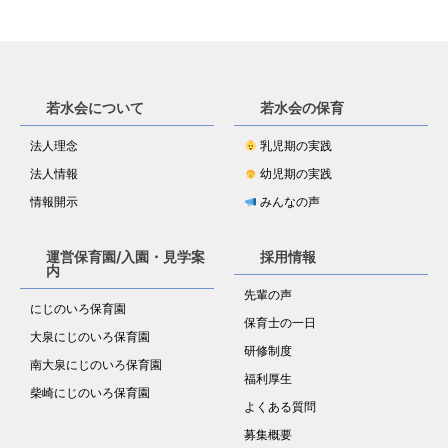
若水会について
若水会の保育
法人理念
乳児期の実践
法人情報
幼児期の実践
情報開示
みんなの声
運営保育園/入園・見学案
採用情報
内
先輩の声
にじのいろ保育園
保育士の一日
大泉にじのいろ保育園
研修制度
南大泉にじのいろ保育園
福利厚生
柴崎にじのいろ保育園
よくある質問
募集概要