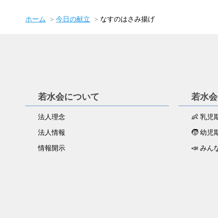
ホーム
今日の献立
なすのはさみ揚げ
若水会について
若水会
法人理念
👶 乳
法人情報
🧒 幼
情報開示
📣 みん