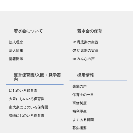
若水会について
若水会の保育
法人理念
👶 乳児期の実践
法人情報
🧒 幼児期の実践
情報開示
📣 みんなの声
運営保育園/入園・見学案
採用情報
内
先輩の声
にじのいろ保育園
保育士の一日
大泉にじのいろ保育園
研修制度
南大泉にじのいろ保育園
福利厚生
柴崎にじのいろ保育園
よくある質問
募集概要