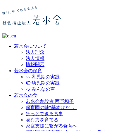
若水会について
法人理念
法人情報
情報開示
若水会の保育
👶 乳児期の実践
🧒 幼児期の実践
📣 みんなの声
若水会の食
若水会創設者 西野和子
保育園の味“基本はだし“
ほっとできる食事
噛む力を育てる
家庭支援に繋がる食育へ