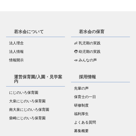
若水会について
若水会の保育
法人理念
👶 乳児期の実践
法人情報
🧒 幼児期の実践
情報開示
📣 みんなの声
運営保育園/入園・見学案
採用情報
内
先輩の声
にじのいろ保育園
保育士の一日
大泉にじのいろ保育園
研修制度
南大泉にじのいろ保育園
福利厚生
柴崎にじのいろ保育園
よくある質問
募集概要