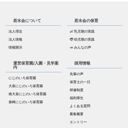
若水会について
若水会の保育
法人理念
👶 乳児期の実践
法人情報
🧒 幼児期の実践
情報開示
📣 みんなの声
運営保育園/入園・見学案
採用情報
内
先輩の声
にじのいろ保育園
保育士の一日
大泉にじのいろ保育園
研修制度
南大泉にじのいろ保育園
福利厚生
柴崎にじのいろ保育園
よくある質問
募集概要
エントリー