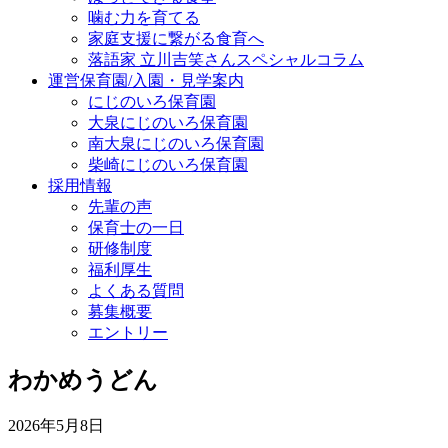
噛む力を育てる
家庭支援に繋がる食育へ
落語家 立川吉笑さんスペシャルコラム
運営保育園/入園・見学案内
にじのいろ保育園
大泉にじのいろ保育園
南大泉にじのいろ保育園
柴崎にじのいろ保育園
採用情報
先輩の声
保育士の一日
研修制度
福利厚生
よくある質問
募集概要
エントリー
わかめうどん
2026年5月8日