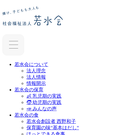
若水会について
法人理念
法人情報
情報開示
若水会の保育
👶 乳児期の実践
🧒 幼児期の実践
📣 みんなの声
若水会の食
若水会創設者 西野和子
保育園の味“基本はだし“
ほっとできる食事