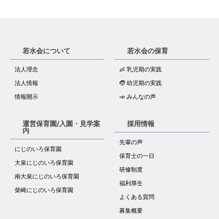
若水会について
若水会の保育
法人理念
👶 乳児期の実践
法人情報
🧒 幼児期の実践
情報開示
📣 みんなの声
運営保育園/入園・見学案
採用情報
内
先輩の声
にじのいろ保育園
保育士の一日
大泉にじのいろ保育園
研修制度
南大泉にじのいろ保育園
福利厚生
柴崎にじのいろ保育園
よくある質問
募集概要