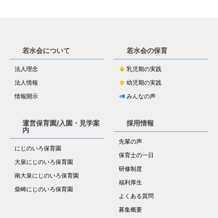
若水会について
若水会の保育
法人理念
乳児期の実践
法人情報
幼児期の実践
情報開示
みんなの声
運営保育園/入園・見学案
採用情報
内
先輩の声
にじのいろ保育園
保育士の一日
大泉にじのいろ保育園
研修制度
南大泉にじのいろ保育園
福利厚生
柴崎にじのいろ保育園
よくある質問
募集概要