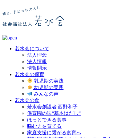
若水会について
法人理念
法人情報
情報開示
若水会の保育
乳児期の実践
幼児期の実践
みんなの声
若水会の食
若水会創設者 西野和子
保育園の味“基本はだし“
ほっとできる食事
噛む力を育てる
家庭支援に繋がる食育へ