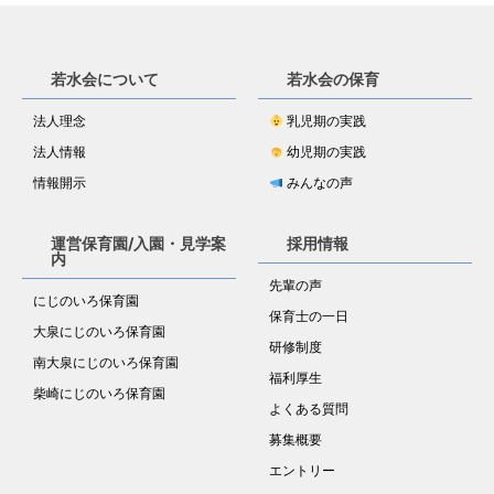
若水会について
若水会の保育
法人理念
乳児期の実践
法人情報
幼児期の実践
情報開示
みんなの声
運営保育園/入園・見学案
採用情報
内
先輩の声
にじのいろ保育園
保育士の一日
大泉にじのいろ保育園
研修制度
南大泉にじのいろ保育園
福利厚生
柴崎にじのいろ保育園
よくある質問
募集概要
エントリー