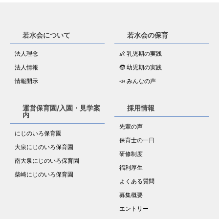
若水会について
若水会の保育
法人理念
👶 乳児期の実践
法人情報
🧒 幼児期の実践
情報開示
📣 みんなの声
運営保育園/入園・見学案
採用情報
内
先輩の声
にじのいろ保育園
保育士の一日
大泉にじのいろ保育園
研修制度
南大泉にじのいろ保育園
福利厚生
柴崎にじのいろ保育園
よくある質問
募集概要
エントリー