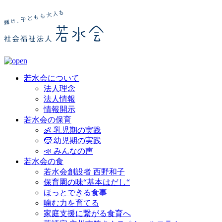
若水会について
法人理念
法人情報
情報開示
若水会の保育
👶 乳児期の実践
🧒 幼児期の実践
📣 みんなの声
若水会の食
若水会創設者 西野和子
保育園の味“基本はだし“
ほっとできる食事
噛む力を育てる
家庭支援に繋がる食育へ