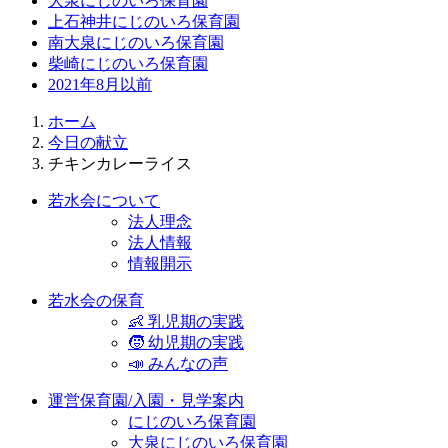
大泉にじのいろ保育園
上石神井にじのいろ保育園
南大泉にじのいろ保育園
柴崎にじのいろ保育園
2021年8月以前
ホーム
今日の献立
チキンカレーライス
若水会について
法人理念
法人情報
情報開示
若水会の保育
👶 乳児期の実践
🧒 幼児期の実践
📣 みんなの声
運営保育園/入園・見学案内
にじのいろ保育園
大泉にじのいろ保育園