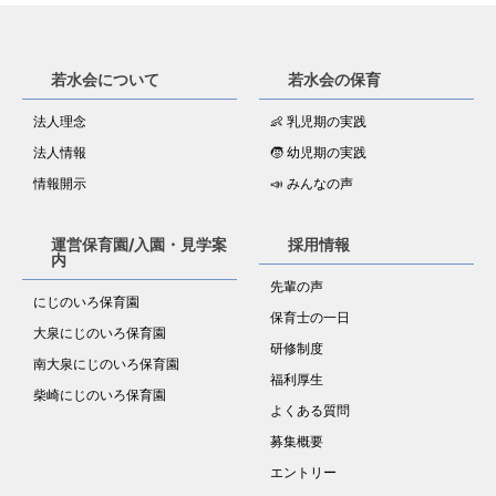
若水会について
若水会の保育
法人理念
👶 乳児期の実践
法人情報
🧒 幼児期の実践
情報開示
📣 みんなの声
運営保育園/入園・見学案
採用情報
内
先輩の声
にじのいろ保育園
保育士の一日
大泉にじのいろ保育園
研修制度
南大泉にじのいろ保育園
福利厚生
柴崎にじのいろ保育園
よくある質問
募集概要
エントリー