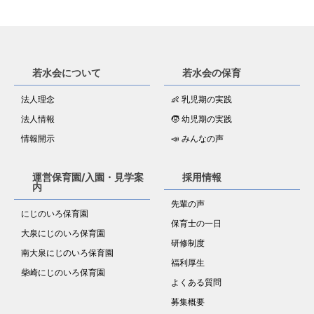
若水会について
若水会の保育
法人理念
👶 乳児期の実践
法人情報
🧒 幼児期の実践
情報開示
📣 みんなの声
運営保育園/入園・見学案
採用情報
内
先輩の声
にじのいろ保育園
保育士の一日
大泉にじのいろ保育園
研修制度
南大泉にじのいろ保育園
福利厚生
柴崎にじのいろ保育園
よくある質問
募集概要