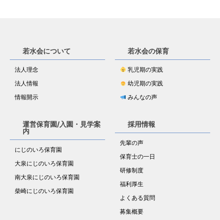
若水会について
若水会の保育
法人理念
乳児期の実践
法人情報
幼児期の実践
情報開示
みんなの声
運営保育園/入園・見学案
採用情報
内
先輩の声
にじのいろ保育園
保育士の一日
大泉にじのいろ保育園
研修制度
南大泉にじのいろ保育園
福利厚生
柴崎にじのいろ保育園
よくある質問
募集概要