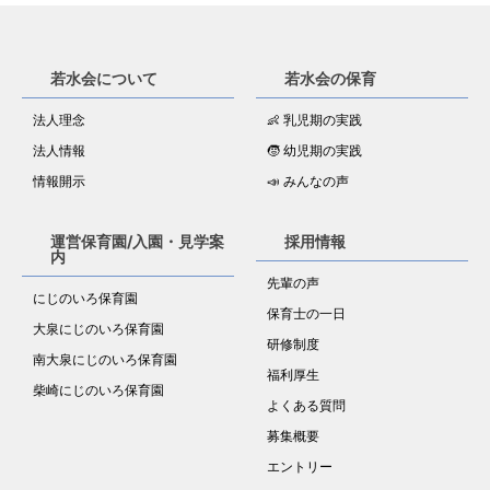
若水会について
若水会の保育
法人理念
👶 乳児期の実践
法人情報
🧒 幼児期の実践
情報開示
📣 みんなの声
運営保育園/入園・見学案
採用情報
内
先輩の声
にじのいろ保育園
保育士の一日
大泉にじのいろ保育園
研修制度
南大泉にじのいろ保育園
福利厚生
柴崎にじのいろ保育園
よくある質問
募集概要
エントリー