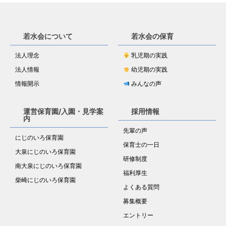
若水会について
若水会の保育
法人理念
乳児期の実践
法人情報
幼児期の実践
情報開示
みんなの声
運営保育園/入園・見学案
採用情報
内
先輩の声
にじのいろ保育園
保育士の一日
大泉にじのいろ保育園
研修制度
南大泉にじのいろ保育園
福利厚生
柴崎にじのいろ保育園
よくある質問
募集概要
エントリー