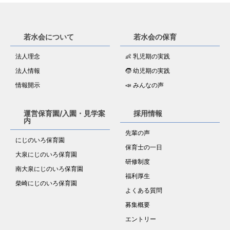
若水会について
若水会の保育
法人理念
👶 乳児期の実践
法人情報
🧒 幼児期の実践
情報開示
📣 みんなの声
運営保育園/入園・見学案
採用情報
内
先輩の声
にじのいろ保育園
保育士の一日
大泉にじのいろ保育園
研修制度
南大泉にじのいろ保育園
福利厚生
柴崎にじのいろ保育園
よくある質問
募集概要
エントリー