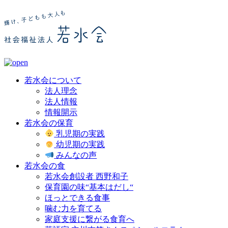
若水会について
法人理念
法人情報
情報開示
若水会の保育
乳児期の実践
幼児期の実践
みんなの声
若水会の食
若水会創設者 西野和子
保育園の味“基本はだし“
ほっとできる食事
噛む力を育てる
家庭支援に繋がる食育へ