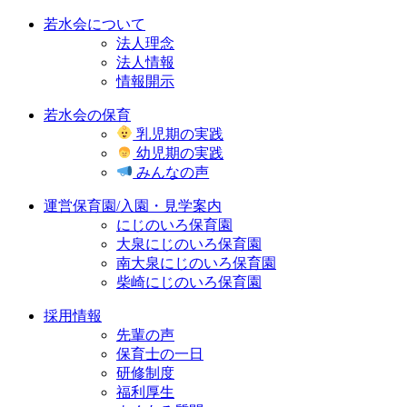
若水会について
法人理念
法人情報
情報開示
若水会の保育
乳児期の実践
幼児期の実践
みんなの声
運営保育園/入園・見学案内
にじのいろ保育園
大泉にじのいろ保育園
南大泉にじのいろ保育園
柴崎にじのいろ保育園
採用情報
先輩の声
保育士の一日
研修制度
福利厚生