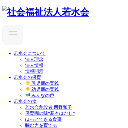
若水会について
法人理念
法人情報
情報開示
若水会の保育
乳児期の実践
幼児期の実践
みんなの声
若水会の食
若水会創設者 西野和子
保育園の味“基本はだし“
ほっとできる食事
噛む力を育てる