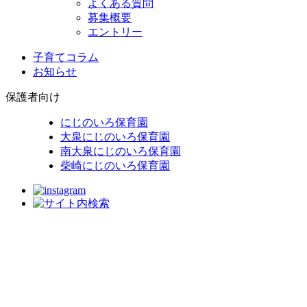
よくある質問
募集概要
エントリー
子育てコラム
お知らせ
保護者向け
にじのいろ保育園
大泉にじのいろ保育園
南大泉にじのいろ保育園
柴崎にじのいろ保育園
〒178-0064 練馬区南大泉3-17-21
TEL：03-3925-8851 / FAX：03-3925-8856
プライバシーポリシー
職員専用ページ