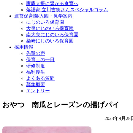
家庭支援に繋がる食育へ
落語家 立川吉笑さんスペシャルコラム
運営保育園/入園・見学案内
にじのいろ保育園
大泉にじのいろ保育園
南大泉にじのいろ保育園
柴崎にじのいろ保育園
採用情報
先輩の声
保育士の一日
研修制度
福利厚生
よくある質問
募集概要
エントリー
おやつ 南瓜とレーズンの揚げパイ
2023年9月28