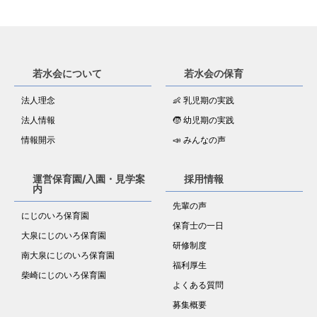
若水会について
若水会の保育
法人理念
👶 乳児期の実践
法人情報
🧒 幼児期の実践
情報開示
📣 みんなの声
運営保育園/入園・見学案
採用情報
内
先輩の声
にじのいろ保育園
保育士の一日
大泉にじのいろ保育園
研修制度
南大泉にじのいろ保育園
福利厚生
柴崎にじのいろ保育園
よくある質問
募集概要